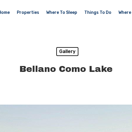
Home
Properties
Where To Sleep
Things To Do
Where 
Gallery
Bellano Como Lake