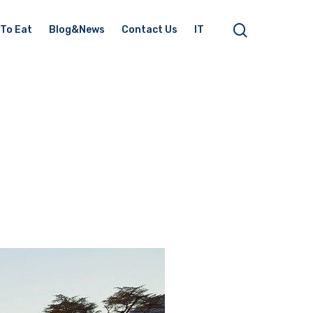
To Eat
Blog&News
Contact Us
IT