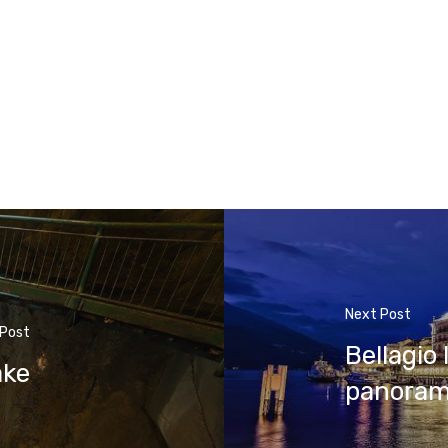
Next Post
 Post
Bellagio
ake
panoram