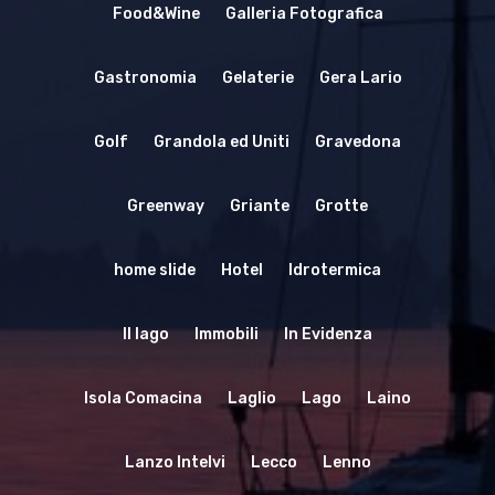
Food&Wine
Galleria Fotografica
Gastronomia
Gelaterie
Gera Lario
Golf
Grandola ed Uniti
Gravedona
Greenway
Griante
Grotte
home slide
Hotel
Idrotermica
Il lago
Immobili
In Evidenza
Isola Comacina
Laglio
Lago
Laino
Lanzo Intelvi
Lecco
Lenno