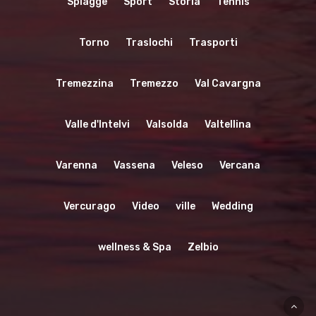
Spiagge
Sport
Storia
Tennis
Torno
Traslochi
Trasporti
Tremezzina
Tremezzo
Val Cavargna
Valle d'Intelvi
Valsolda
Valtellina
Varenna
Vassena
Veleso
Vercana
Vercurago
Video
ville
Wedding
wellness & Spa
Zelbio