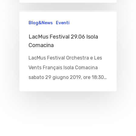
Home
Immobili
Blog&News
Eventi
Cosa Fare
LacMus Festival 29.06 Isola
Comacina
Dove Mangia
Esperienze
LacMus Festival Orchestra e Les
Noleggio Barche
Dove Dormir
Vents Français Isola Comacina
Voli In Elicottero
Blog&News
sabato 29 giugno 2019, ore 18:30…
Sport
Contattaci
Spiagge
EN
Escursioni
Cultura