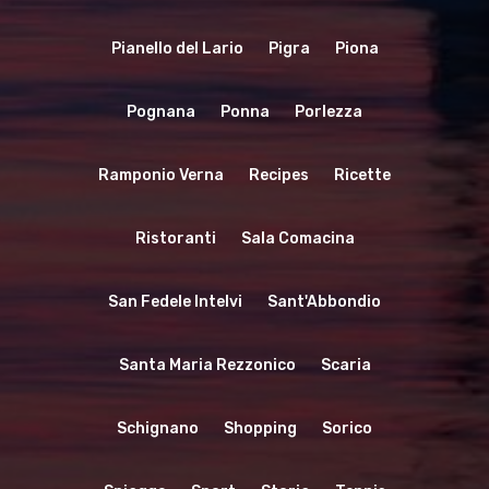
Pianello del Lario
Pigra
Piona
Pognana
Ponna
Porlezza
Ramponio Verna
Recipes
Ricette
Ristoranti
Sala Comacina
San Fedele Intelvi
Sant'Abbondio
Santa Maria Rezzonico
Scaria
Schignano
Shopping
Sorico