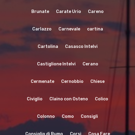
Brunate
Carate Urio
Careno
Carlazzo
Carnevale
cartina
Cartolina
Casasco Intelvi
Castiglione Intelvi
Cerano
Cermenate
Cernobbio
Chiese
Civiglio
Claino con Osteno
Colico
Colonno
Como
Consigli
Consiglio di Rumo
Corsi
Cosa Fare