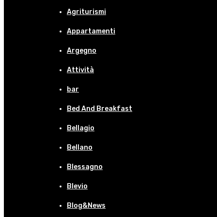
Agriturismi
Appartamenti
Argegno
Attività
bar
Bed And Breakfast
Bellagio
Bellano
Blessagno
Blevio
Blog&News