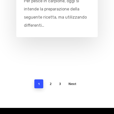
Contattaci
Per pesce in carpione, oggi si
Spiagge
intende la preparazione della
EN
seguente ricetta, ma utilizzando
Escursioni
differenti…
Cultura
Destinazioni
2
3
Next
1