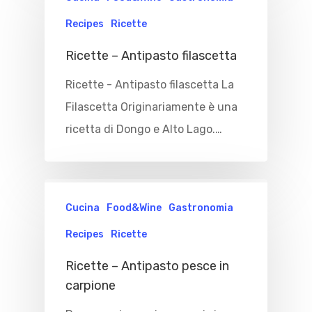
Recipes
Ricette
Ricette – Antipasto filascetta
Ricette - Antipasto filascetta La
Home
Filascetta Originariamente è una
ricetta di Dongo e Alto Lago.…
Immobili
Cosa Fare
Dove Mangia
Cucina
Food&Wine
Gastronomia
Esperienze
Recipes
Ricette
Noleggio Barche
Dove Dormir
Ricette – Antipasto pesce in
Voli In Elicottero
Blog&News
carpione
Sport