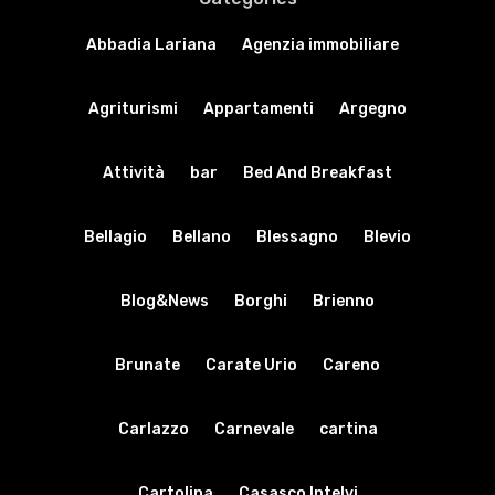
Abbadia Lariana
Agenzia immobiliare
Agriturismi
Appartamenti
Argegno
Attività
bar
Bed And Breakfast
Bellagio
Bellano
Blessagno
Blevio
Blog&News
Borghi
Brienno
Brunate
Carate Urio
Careno
Carlazzo
Carnevale
cartina
Cartolina
Casasco Intelvi