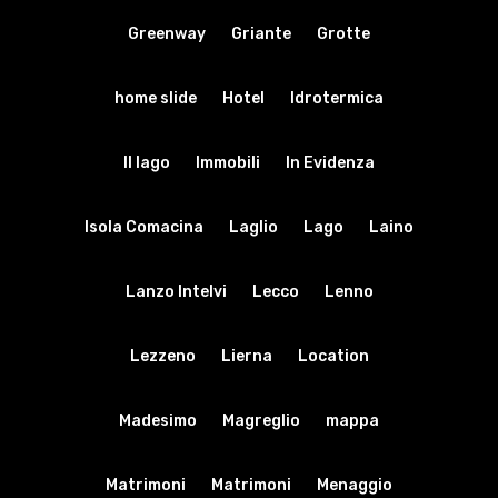
Greenway
Griante
Grotte
home slide
Hotel
Idrotermica
Il lago
Immobili
In Evidenza
Isola Comacina
Laglio
Lago
Laino
Lanzo Intelvi
Lecco
Lenno
Lezzeno
Lierna
Location
Madesimo
Magreglio
mappa
Matrimoni
Matrimoni
Menaggio