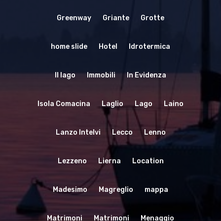
Greenway
Griante
Grotte
home slide
Hotel
Idrotermica
Il lago
Immobili
In Evidenza
Isola Comacina
Laglio
Lago
Laino
Lanzo Intelvi
Lecco
Lenno
Lezzeno
Lierna
Location
Madesimo
Magreglio
mappa
Matrimoni
Matrimoni
Menaggio