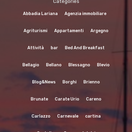
Categories
Abbadia Lariana
Agenzia immobiliare
Agriturismi
Appartamenti
Argegno
Attività
bar
Bed And Breakfast
Bellagio
Bellano
Blessagno
Blevio
Blog&News
Borghi
Brienno
Brunate
Carate Urio
Careno
Carlazzo
Carnevale
cartina