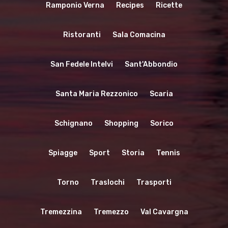
Ramponio Verna
Recipes
Ricette
Ristoranti
Sala Comacina
San Fedele Intelvi
Sant'Abbondio
Santa Maria Rezzonico
Scaria
Schignano
Shopping
Sorico
Spiagge
Sport
Storia
Tennis
Torno
Traslochi
Trasporti
Tremezzina
Tremezzo
Val Cavargna