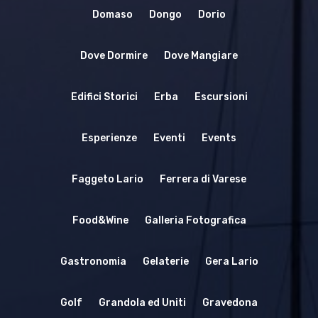
Contattaci
Domaso
Dongo
Dorio
Spiagge
EN
Escursioni
Dove Dormire
Dove Mangiare
Cultura
Edifici Storici
Erba
Escursioni
Destinazioni
Esperienze
Eventi
Events
Faggeto Lario
Ferrera di Varese
Food&Wine
Galleria Fotografica
Gastronomia
Gelaterie
Gera Lario
Golf
Grandola ed Uniti
Gravedona