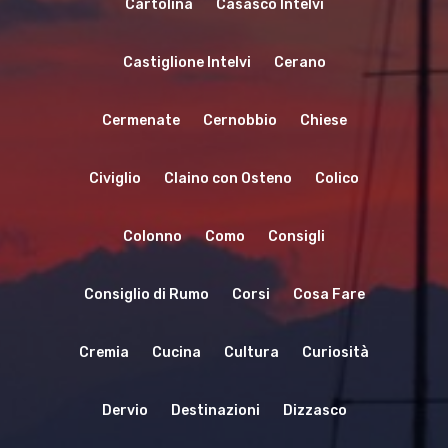
Cartolina
Casasco Intelvi
Castiglione Intelvi
Cerano
Cermenate
Cernobbio
Chiese
Home
Civiglio
Claino con Osteno
Colico
Immobili
Colonno
Como
Consigli
Cosa Fare
Consiglio di Rumo
Corsi
Cosa Fare
Dove Mangia
Esperienze
Noleggio Barche
Dove Dormir
Cremia
Cucina
Cultura
Curiosità
Voli In Elicottero
Blog&News
Dervio
Destinazioni
Dizzasco
Sport