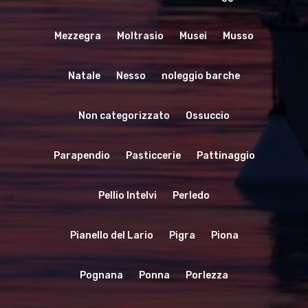
Mezzegra
Moltrasio
Musei
Musso
Natale
Nesso
noleggio barche
Non categorizzato
Ossuccio
Parapendio
Pasticcerie
Pattinaggio
Pellio Intelvi
Perledo
Pianello del Lario
Pigra
Piona
Pognana
Ponna
Porlezza