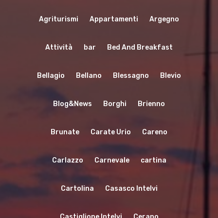
Agriturismi
Appartamenti
Argegno
Attività
bar
Bed And Breakfast
Bellagio
Bellano
Blessagno
Blevio
Blog&News
Borghi
Brienno
Brunate
Carate Urio
Careno
Carlazzo
Carnevale
cartina
Cartolina
Casasco Intelvi
Castiglione Intelvi
Cerano