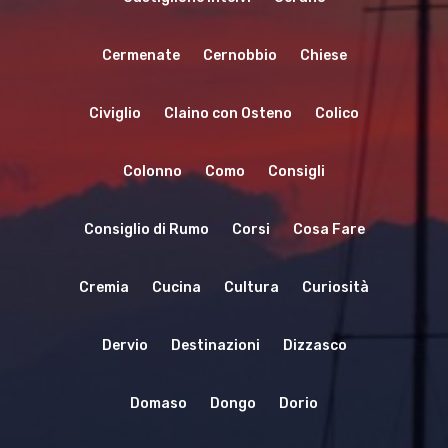
Cermenate
Cernobbio
Chiese
Civiglio
Claino con Osteno
Colico
Home
Immobili
Colonno
Como
Consigli
Cosa Fare
Consiglio di Rumo
Corsi
Cosa Fare
Dove Mangia
Esperienze
Cremia
Cucina
Cultura
Curiosità
Noleggio Barche
Dove Dormir
Dervio
Destinazioni
Dizzasco
Voli In Elicottero
Blog&News
Domaso
Dongo
Dorio
Sport
Contattaci