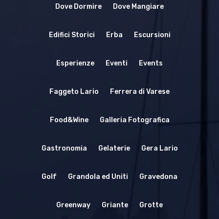
Spiagge
Dove Dormire
Dove Mangiare
EN
Escursioni
Edifici Storici
Erba
Escursioni
Cultura
Esperienze
Eventi
Events
Destinazioni
Faggeto Lario
Ferrera di Varese
Food&Wine
Galleria Fotografica
Gastronomia
Gelaterie
Gera Lario
Golf
Grandola ed Uniti
Gravedona
Greenway
Griante
Grotte