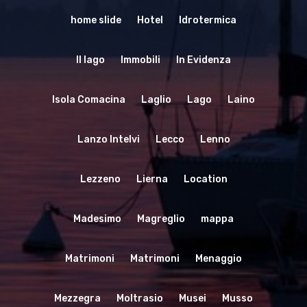
home slide
Hotel
Idrotermica
Il lago
Immobili
In Evidenza
Isola Comacina
Laglio
Lago
Laino
Lanzo Intelvi
Lecco
Lenno
Lezzeno
Lierna
Location
Madesimo
Magreglio
mappa
Matrimoni
Matrimoni
Menaggio
Mezzegra
Moltrasio
Musei
Musso