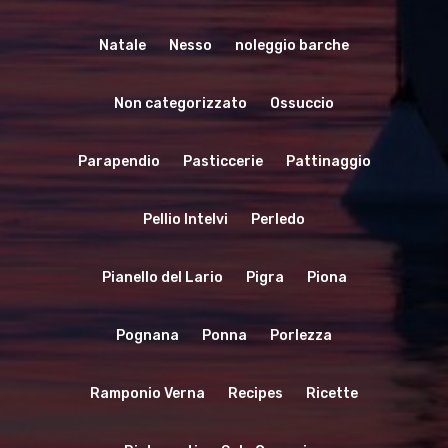
Natale
Nesso
noleggio barche
Non categorizzato
Ossuccio
Parapendio
Pasticcerie
Pattinaggio
Pellio Intelvi
Perledo
Pianello del Lario
Pigra
Piona
Pognana
Ponna
Porlezza
Ramponio Verna
Recipes
Ricette