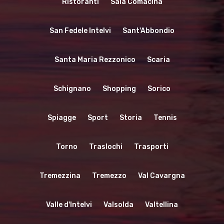
Ristoranti
Sala Comacina
San Fedele Intelvi
Sant'Abbondio
Santa Maria Rezzonico
Scaria
Schignano
Shopping
Sorico
Spiagge
Sport
Storia
Tennis
Torno
Traslochi
Trasporti
Tremezzina
Tremezzo
Val Cavargna
Valle d'Intelvi
Valsolda
Valtellina