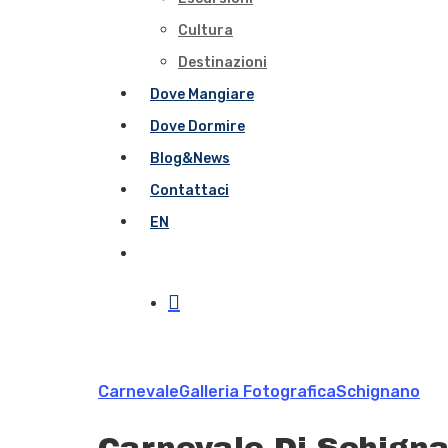
Cultura
Destinazioni
Dove Mangiare
Dove Dormire
Blog&News
Contattaci
EN
Carnevale
Galleria Fotografica
Schignano
Hit enter to search or ESC to close
Carnevale Di Schigna