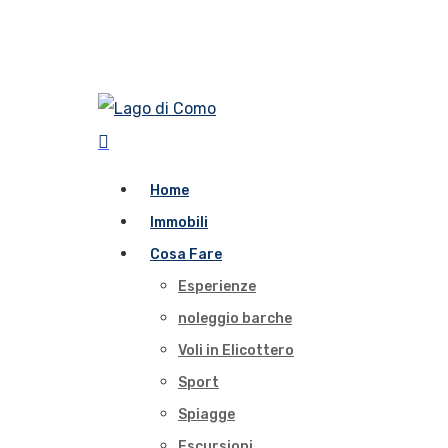
Home
Immobili
Cosa Fare
Esperienze
noleggio barche
Voli in Elicottero
Sport
Spiagge
Escursioni