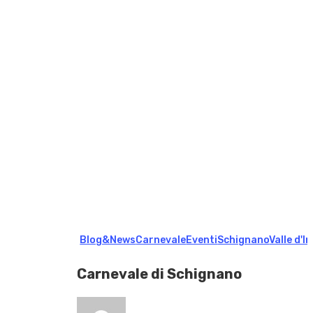
Blog&News
Carnevale
Eventi
Schignano
Valle d'In
Carnevale di Schignano