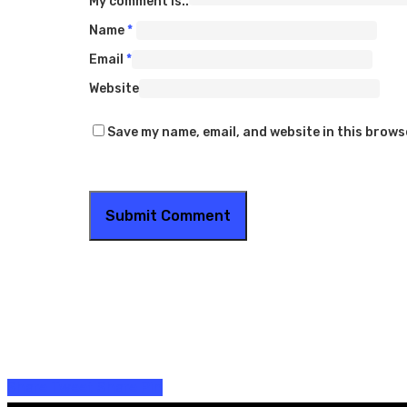
My comment is..
Name
*
Email
*
Website
Save my name, email, and website in this brows
Share
Tweet
Share
Pin