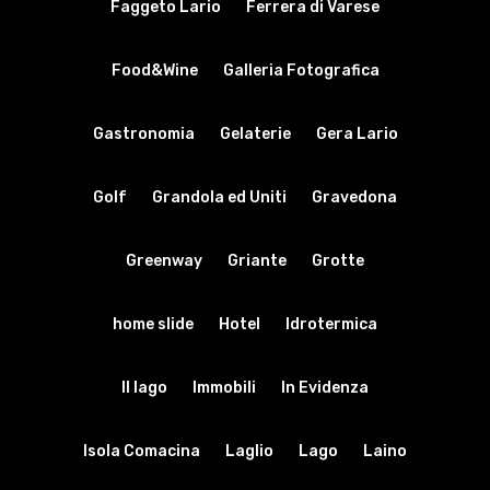
Faggeto Lario
Ferrera di Varese
Food&Wine
Galleria Fotografica
Gastronomia
Gelaterie
Gera Lario
Golf
Grandola ed Uniti
Gravedona
Greenway
Griante
Grotte
home slide
Hotel
Idrotermica
Il lago
Immobili
In Evidenza
Isola Comacina
Laglio
Lago
Laino