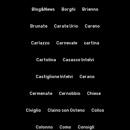
Blog&News
Borghi
Brienno
Brunate
Carate Urio
Careno
Carlazzo
Carnevale
cartina
Cartolina
Casasco Intelvi
Castiglione Intelvi
Cerano
Cermenate
Cernobbio
Chiese
Civiglio
Claino con Osteno
Colico
Colonno
Como
Consigli