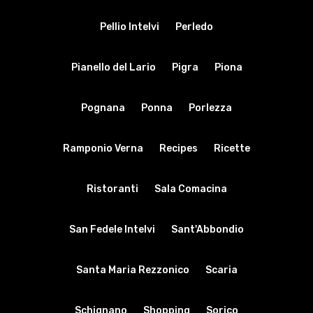
Pellio Intelvi
Perledo
Pianello del Lario
Pigra
Piona
Pognana
Ponna
Porlezza
Ramponio Verna
Recipes
Ricette
Ristoranti
Sala Comacina
San Fedele Intelvi
Sant'Abbondio
Santa Maria Rezzonico
Scaria
Schignano
Shopping
Sorico