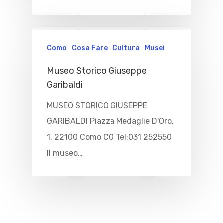
Home
Immobili
Como
Cosa Fare
Cultura
Musei
Cosa Fare
Museo Storico Giuseppe
Garibaldi
Dove Mangia
Esperienze
MUSEO STORICO GIUSEPPE
Noleggio Barche
Dove Dormir
GARIBALDI Piazza Medaglie D'Oro,
Voli In Elicottero
1, 22100 Como CO Tel:031 252550
Blog&News
Il museo…
Sport
Contattaci
Spiagge
EN
Escursioni
Cultura