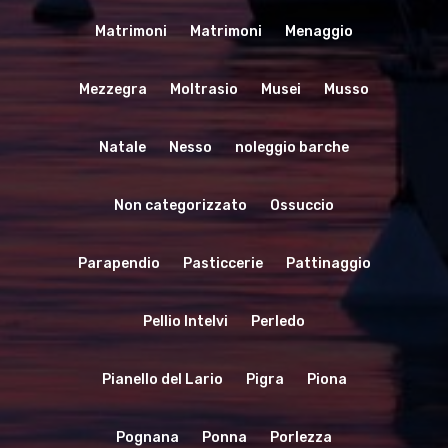
Matrimoni
Matrimoni
Menaggio
Mezzegra
Moltrasio
Musei
Musso
Natale
Nesso
noleggio barche
Non categorizzato
Ossuccio
Parapendio
Pasticcerie
Pattinaggio
Pellio Intelvi
Perledo
Pianello del Lario
Pigra
Piona
Pognana
Ponna
Porlezza