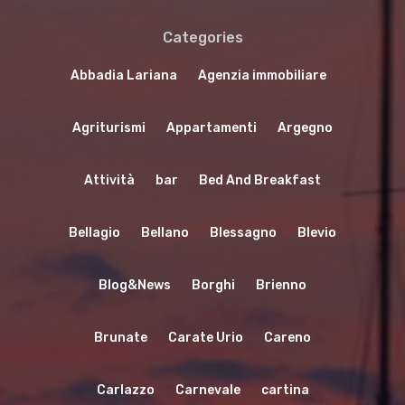
Categories
Abbadia Lariana
Agenzia immobiliare
Agriturismi
Appartamenti
Argegno
Attività
bar
Bed And Breakfast
Bellagio
Bellano
Blessagno
Blevio
Blog&News
Borghi
Brienno
Brunate
Carate Urio
Careno
Carlazzo
Carnevale
cartina