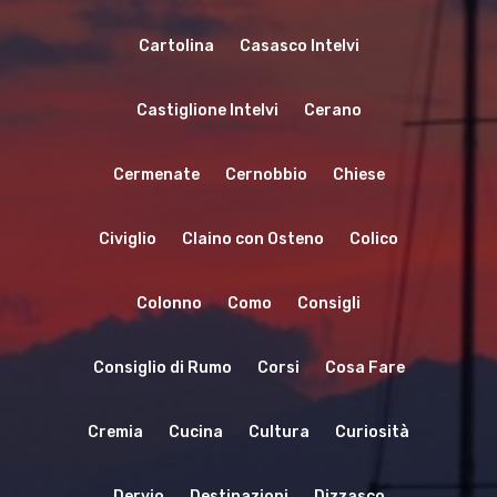
Cartolina
Casasco Intelvi
Castiglione Intelvi
Cerano
Cermenate
Cernobbio
Chiese
Civiglio
Claino con Osteno
Colico
Colonno
Como
Consigli
Consiglio di Rumo
Corsi
Cosa Fare
Cremia
Cucina
Cultura
Curiosità
Dervio
Destinazioni
Dizzasco