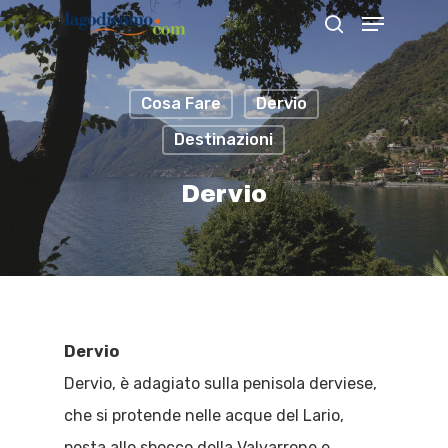
Cosa Fare
Dervio
Hit enter to search or ESC to close
Destinazioni
Dervio
Dervio
Dervio, è adagiato sulla penisola derviese,
che si protende nelle acque del Lario,
posta allo sbocco della Valvarrone e