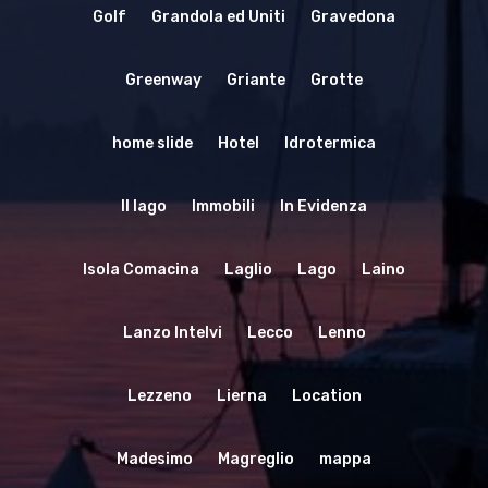
Golf
Grandola ed Uniti
Gravedona
Greenway
Griante
Grotte
home slide
Hotel
Idrotermica
Il lago
Immobili
In Evidenza
Isola Comacina
Laglio
Lago
Laino
Lanzo Intelvi
Lecco
Lenno
Lezzeno
Lierna
Location
Madesimo
Magreglio
mappa