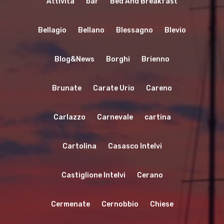
Attività
bar
Bed And Breakfast
Bellagio
Bellano
Blessagno
Blevio
Blog&News
Borghi
Brienno
Brunate
Carate Urio
Careno
Carlazzo
Carnevale
cartina
Cartolina
Casasco Intelvi
Castiglione Intelvi
Cerano
Cermenate
Cernobbio
Chiese