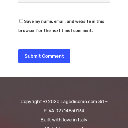
Home
Save my name, email, and website in this
browser for the next time I comment.
Immobili
Cosa Fare
Dove Mangia
Esperienze
Noleggio Barche
Dove Dormir
Voli In Elicottero
Blog&News
Copyright © 2020 Lagodicomo.com Srl –
Sport
Contattaci
P.IVA 02714850134
Spiagge
Built with love in Italy
EN
Escursioni