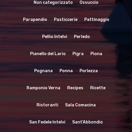
Non categorizzato
Ossuccio
Parapendio
Pasticcerie
Pattinaggio
Pellio Intelvi
Perledo
Pianello del Lario
Pigra
Piona
Pognana
Ponna
Porlezza
Ramponio Verna
Recipes
Ricette
Ristoranti
Sala Comacina
San Fedele Intelvi
Sant'Abbondio