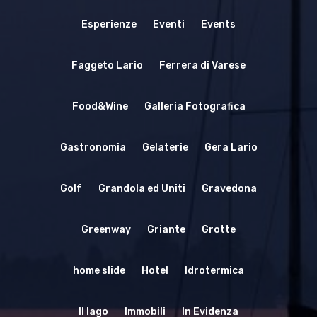
Esperienze
Eventi
Events
Faggeto Lario
Ferrera di Varese
Food&Wine
Galleria Fotografica
Gastronomia
Gelaterie
Gera Lario
Golf
Grandola ed Uniti
Gravedona
Greenway
Griante
Grotte
home slide
Hotel
Idrotermica
Il lago
Immobili
In Evidenza