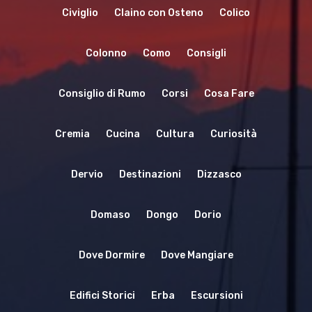
Civiglio
Claino con Osteno
Colico
Colonno
Como
Consigli
Consiglio di Rumo
Corsi
Cosa Fare
Cremia
Cucina
Cultura
Curiosità
Dervio
Destinazioni
Dizzasco
Domaso
Dongo
Dorio
Dove Dormire
Dove Mangiare
Edifici Storici
Erba
Escursioni