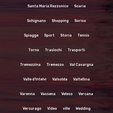
Santa Maria Rezzonico
Scaria
Schignano
Shopping
Sorico
Spiagge
Sport
Storia
Tennis
Torno
Traslochi
Trasporti
Tremezzina
Tremezzo
Val Cavargna
Valle d'Intelvi
Valsolda
Valtellina
Varenna
Vassena
Veleso
Vercana
Vercurago
Video
ville
Wedding