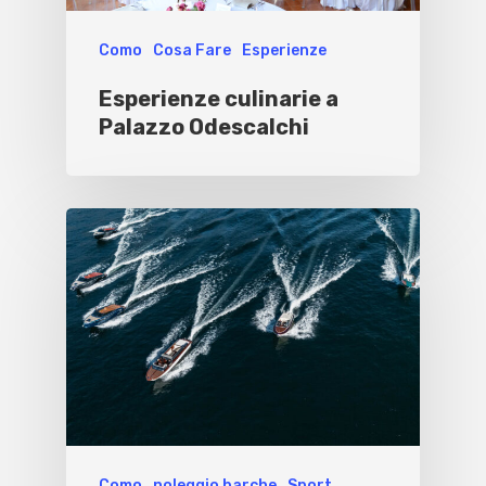
Como
Cosa Fare
Esperienze
Esperienze culinarie a
Palazzo Odescalchi
Como
noleggio barche
Sport