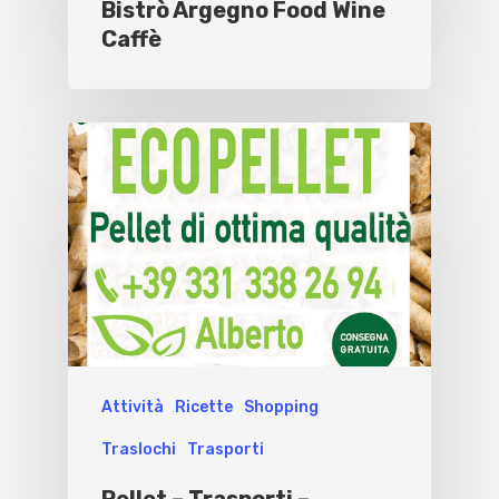
Bistrò Argegno Food Wine
Caffè
Attività
Ricette
Shopping
Traslochi
Trasporti