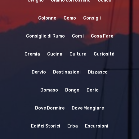
Civiglio
Claino con Osteno
Colico
Colonno
Como
Consigli
Consiglio di Rumo
Corsi
Cosa Fare
Cremia
Cucina
Cultura
Curiosità
Dervio
Destinazioni
Dizzasco
Domaso
Dongo
Dorio
Dove Dormire
Dove Mangiare
Edifici Storici
Erba
Escursioni