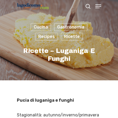
Cucina
Gastronomia
Hit enter to search or ESC to close
Recipes
Ricette
Ricette – Luganiga E
Funghi
Pucia di luganiga e funghi
Stagionalità: autunno/inverno/primavera