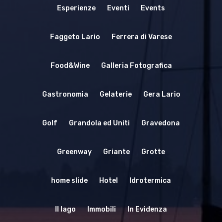
Esperienze
Eventi
Events
Faggeto Lario
Ferrera di Varese
Food&Wine
Galleria Fotografica
Gastronomia
Gelaterie
Gera Lario
Golf
Grandola ed Uniti
Gravedona
Greenway
Griante
Grotte
home slide
Hotel
Idrotermica
Il lago
Immobili
In Evidenza