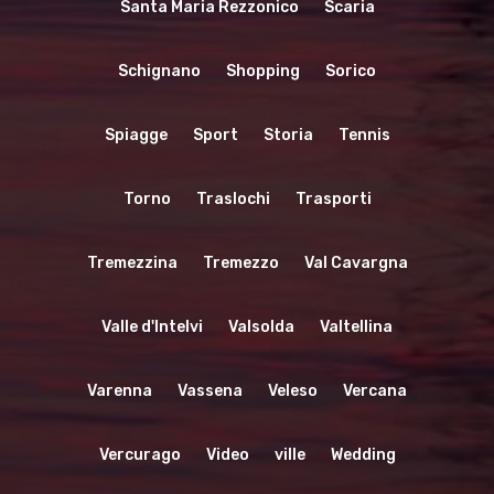
Santa Maria Rezzonico
Scaria
Schignano
Shopping
Sorico
Spiagge
Sport
Storia
Tennis
Torno
Traslochi
Trasporti
Tremezzina
Tremezzo
Val Cavargna
Valle d'Intelvi
Valsolda
Valtellina
Varenna
Vassena
Veleso
Vercana
Vercurago
Video
ville
Wedding