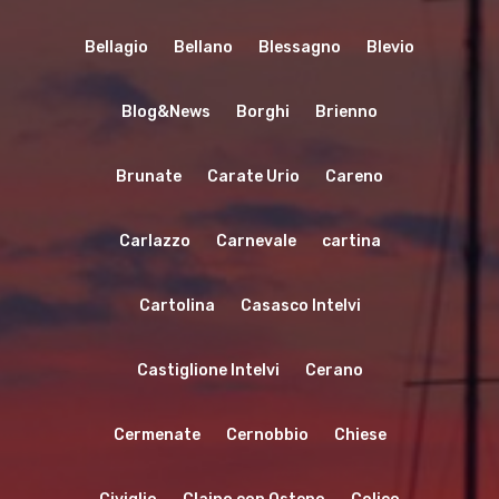
Bellagio
Bellano
Blessagno
Blevio
Blog&News
Borghi
Brienno
Brunate
Carate Urio
Careno
Carlazzo
Carnevale
cartina
Cartolina
Casasco Intelvi
Castiglione Intelvi
Cerano
Cermenate
Cernobbio
Chiese