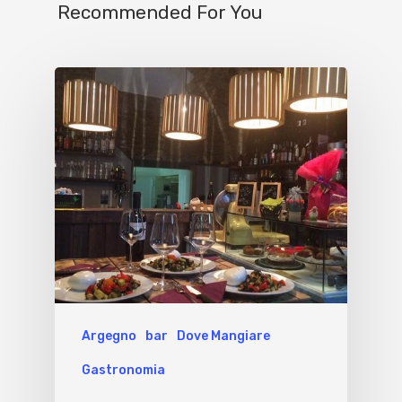
Recommended For You
Argegno
bar
Dove Mangiare
Gastronomia