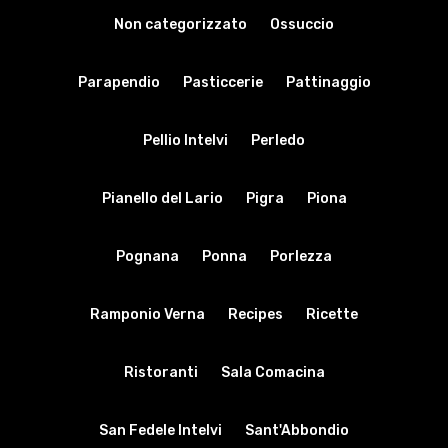
Non categorizzato
Ossuccio
Parapendio
Pasticcerie
Pattinaggio
Pellio Intelvi
Perledo
Pianello del Lario
Pigra
Piona
Pognana
Ponna
Porlezza
Ramponio Verna
Recipes
Ricette
Ristoranti
Sala Comacina
San Fedele Intelvi
Sant'Abbondio