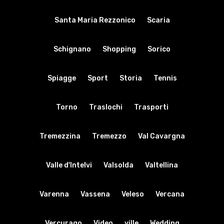
Santa Maria Rezzonico
Scaria
Schignano
Shopping
Sorico
Spiagge
Sport
Storia
Tennis
Torno
Traslochi
Trasporti
Tremezzina
Tremezzo
Val Cavargna
Valle d'Intelvi
Valsolda
Valtellina
Varenna
Vassena
Veleso
Vercana
Vercurago
Video
ville
Wedding