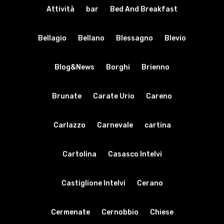
Attività
bar
Bed And Breakfast
Bellagio
Bellano
Blessagno
Blevio
Blog&News
Borghi
Brienno
Brunate
Carate Urio
Careno
Carlazzo
Carnevale
cartina
Cartolina
Casasco Intelvi
Castiglione Intelvi
Cerano
Cermenate
Cernobbio
Chiese