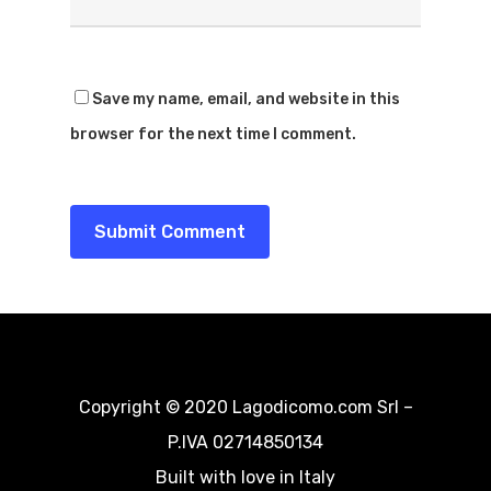
Dove Mangia
Esperienze
Noleggio Barche
Dove Dormir
Save my name, email, and website in this
Voli In Elicottero
Blog&News
browser for the next time I comment.
Sport
Contattaci
Spiagge
EN
Escursioni
Cultura
Destinazioni
Copyright © 2020 Lagodicomo.com Srl –
P.IVA 02714850134
Built with love in Italy