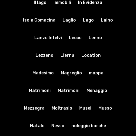
Il lago
Immobili
In Evidenza
Isola Comacina
Laglio
Lago
Laino
Lanzo Intelvi
Lecco
Lenno
Lezzeno
Lierna
Location
Madesimo
Magreglio
mappa
Matrimoni
Matrimoni
Menaggio
Mezzegra
Moltrasio
Musei
Musso
Natale
Nesso
noleggio barche