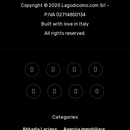
Copyright © 2020 Lagodicomo.com Srl –
P.IVA 02714850134
Built with love in Italy
All rights reserved.
Home
Immobili
Cosa Fare
Dove Mangia
Esperienze
Noleggio Barche
Dove Dormir
Voli In Elicottero
Blog&News
Categories
Sport
Contattaci
Abbadia Lariana
Agenzia immobiliare