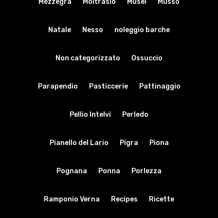
Mezzegra
Moltrasio
Musei
Musso
Natale
Nesso
noleggio barche
Non categorizzato
Ossuccio
Parapendio
Pasticcerie
Pattinaggio
Pellio Intelvi
Perledo
Pianello del Lario
Pigra
Piona
Pognana
Ponna
Porlezza
Ramponio Verna
Recipes
Ricette