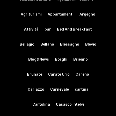
Spiagge
EN
Escursioni
Agriturismi
Appartamenti
Argegno
Cultura
Attività
bar
Bed And Breakfast
Destinazioni
Bellagio
Bellano
Blessagno
Blevio
Blog&News
Borghi
Brienno
Brunate
Carate Urio
Careno
Carlazzo
Carnevale
cartina
Cartolina
Casasco Intelvi