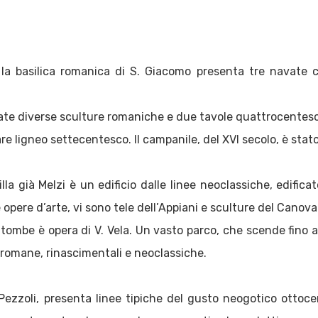
o, la basilica romanica di S. Giacomo presenta tre navate 
vate diverse sculture romaniche e due tavole quattrocentes
e ligneo settecentesco. Il campanile, del XVI secolo, è stato
illa già Melzi è un edificio dalle linee neoclassiche, edificato
 opere d’arte, vi sono tele dell’Appiani e sculture del Canova
 tombe è opera di V. Vela. Un vasto parco, che scende fino al l
-romane, rinascimentali e neoclassiche.
i Pezzoli, presenta linee tipiche del gusto neogotico ottoce