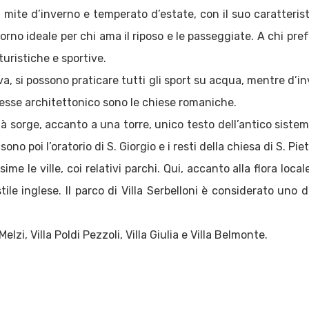
a mite d’inverno e temperato d’estate, con il suo caratterist
giorno ideale per chi ama il riposo e le passeggiate. A chi 
turistiche e sportive.
va, si possono praticare tutti gli sport su acqua, mentre d’
eresse architettonico sono le chiese romaniche.
ttà sorge, accanto a una torre, unico testo dell’antico siste
ono poi l’oratorio di S. Giorgio e i resti della chiesa di S. Pie
me le ville, coi relativi parchi. Qui, accanto alla flora loca
 stile inglese. Il parco di Villa Serbelloni è considerato uno 
a Melzi, Villa Poldi Pezzoli, Villa Giulia e Villa Belmonte.