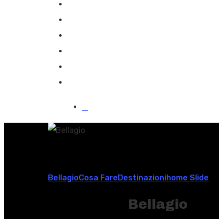
Dove Mangiare
Dove Dormire
Blog&News
Contattaci
EN
Bellagio
Cosa Fare
Destinazioni
Home Slide
Hit enter to search or ESC to close
Bellagio