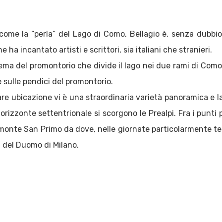
ome la “perla” del Lago di Como, Bellagio è, senza dubbio, 
ha incantato artisti e scrittori, sia italiani che stranieri.
ema del promontorio che divide il lago nei due rami di Como 
e sulle pendici del promontorio.
re ubicazione vi è una straordinaria varietà panoramica e la
rizzonte settentrionale si scorgono le Prealpi. Fra i punti p
 monte San Primo da dove, nelle giornate particolarmente ter
a del Duomo di Milano.