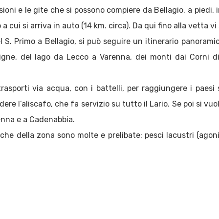
ioni e le gite che si possono compiere da Bellagio, a piedi, i
 cui si arriva in auto (14 km. circa). Da qui fino alla vetta v
l S. Primo a Bellagio, si può seguire un itinerario panoram
Grigne, del lago da Lecco a Varenna, dei monti dai Corni d
rasporti via acqua, con i battelli, per raggiungere i paesi
re l’aliscafo, che fa servizio su tutto il Lario. Se poi si vu
enna e a Cadenabbia.
he della zona sono molte e prelibate: pesci lacustri (agoni, 