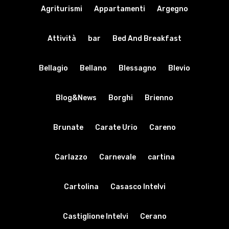
Agriturismi
Appartamenti
Argegno
Attività
bar
Bed And Breakfast
Bellagio
Bellano
Blessagno
Blevio
Blog&News
Borghi
Brienno
Brunate
Carate Urio
Careno
Carlazzo
Carnevale
cartina
Cartolina
Casasco Intelvi
Castiglione Intelvi
Cerano