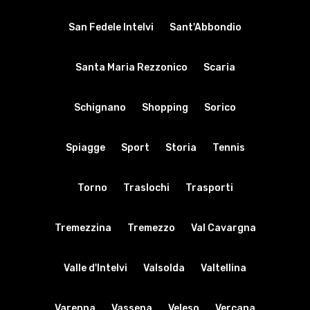
San Fedele Intelvi
Sant'Abbondio
Santa Maria Rezzonico
Scaria
Schignano
Shopping
Sorico
Spiagge
Sport
Storia
Tennis
Torno
Traslochi
Trasporti
Tremezzina
Tremezzo
Val Cavargna
Valle d'Intelvi
Valsolda
Valtellina
Varenna
Vassena
Veleso
Vercana