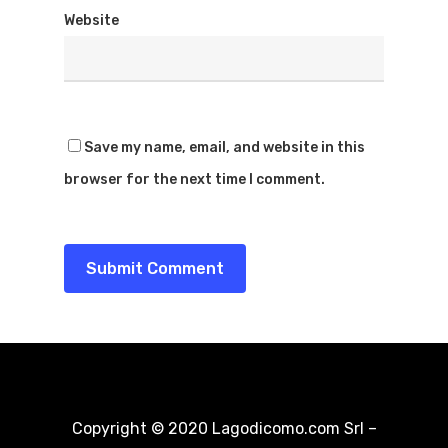
Website
Home
Save my name, email, and website in this
Immobili
browser for the next time I comment.
Cosa Fare
Dove Mangia
Esperienze
Noleggio Barche
Dove Dormir
Voli In Elicottero
Blog&News
Sport
Contattaci
Copyright © 2020 Lagodicomo.com Srl –
Spiagge