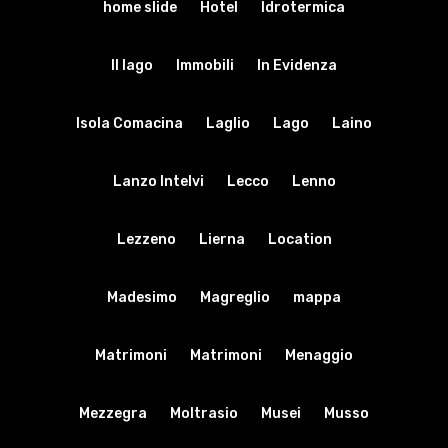
home slide
Hotel
Idrotermica
Il lago
Immobili
In Evidenza
Isola Comacina
Laglio
Lago
Laino
Lanzo Intelvi
Lecco
Lenno
Lezzeno
Lierna
Location
Madesimo
Magreglio
mappa
Matrimoni
Matrimoni
Menaggio
Mezzegra
Moltrasio
Musei
Musso