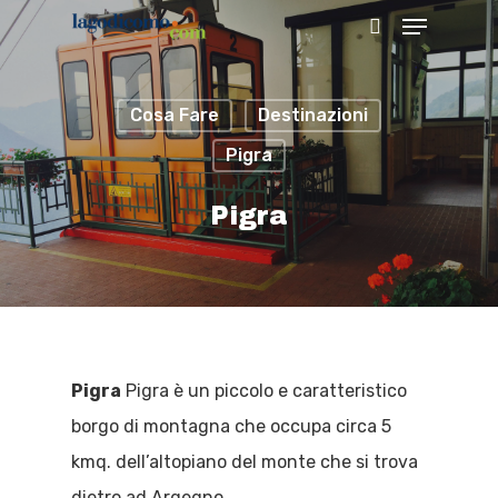
Cosa Fare
Destinazioni
Hit enter to search or ESC to close
Pigra
Pigra
Pigra
Pigra è un piccolo e caratteristico
borgo di montagna che occupa circa 5
kmq. dell’altopiano del monte che si trova
dietro ad Argegno.