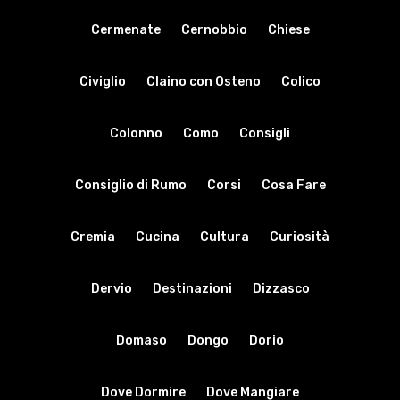
Cermenate
Cernobbio
Chiese
Civiglio
Claino con Osteno
Colico
Colonno
Como
Consigli
Consiglio di Rumo
Corsi
Cosa Fare
Cremia
Cucina
Cultura
Curiosità
Dervio
Destinazioni
Dizzasco
Domaso
Dongo
Dorio
Dove Dormire
Dove Mangiare