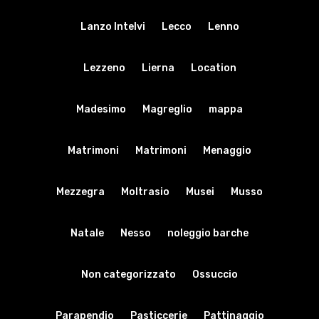
Lanzo Intelvi
Lecco
Lenno
Lezzeno
Lierna
Location
Madesimo
Magreglio
mappa
Matrimoni
Matrimoni
Menaggio
Mezzegra
Moltrasio
Musei
Musso
Natale
Nesso
noleggio barche
Non categorizzato
Ossuccio
Parapendio
Pasticcerie
Pattinaggio