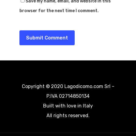
Save my name, email, and website in this
Noleggio Barche
Dove Dormir
browser for the next time I comment.
Voli In Elicottero
Blog&News
Sport
Contattaci
Spiagge
EN
Escursioni
Cultura
Destinazioni
Copyright © 2020 Lagodicomo.com Srl –
P.IVA 02714850134
Built with love in Italy
All rights reserved.