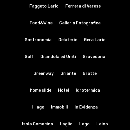
Faggeto Lario
Ferrera di Varese
Food&Wine
Galleria Fotografica
Gastronomia
Gelaterie
Gera Lario
Golf
Grandola ed Uniti
Gravedona
Greenway
Griante
Grotte
home slide
Hotel
Idrotermica
Il lago
Immobili
In Evidenza
Isola Comacina
Laglio
Lago
Laino