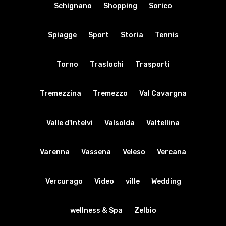
Schignano
Shopping
Sorico
Spiagge
Sport
Storia
Tennis
Torno
Traslochi
Trasporti
Tremezzina
Tremezzo
Val Cavargna
Valle d'Intelvi
Valsolda
Valtellina
Varenna
Vassena
Veleso
Vercana
Vercurago
Video
ville
Wedding
wellness & Spa
Zelbio