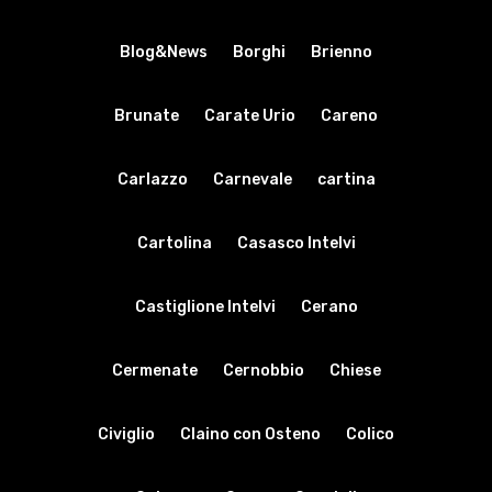
Blog&News
Borghi
Brienno
Brunate
Carate Urio
Careno
Carlazzo
Carnevale
cartina
Cartolina
Casasco Intelvi
Castiglione Intelvi
Cerano
Cermenate
Cernobbio
Chiese
Civiglio
Claino con Osteno
Colico