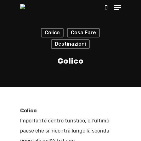
Colico
Cosa Fare
Hit enter to search or ESC to close
Destinazioni
Colico
Colico
Importante centro turistico, è l’ultimo
paese che si incontra lungo la sponda
orientale dell’Alto Lago.